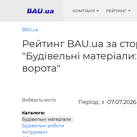
КОМПАНІЇ
РЕЙТИНГ
BAU.ua
Рейтинг BAU.ua за сто
Вікна
Будівел
Сантехн
Труби, 
Вистав
"Будівельні матеріали:
Матеріа
Інстру
Електр
Сипучі м
Катало
ворота"
пінобл
цемент .
Проект
Меблі
Оголо
Фарби, 
Покрів
Медіа
Опален
Рейтинг
Теплоіз
Кондиц
Фарби, 
Виберіть місто
Період: з
Оздобл
Будівел
Каталоги:
Вікна і
Будівельні матеріали
Будівельні роботи
Будівел
Інструмент