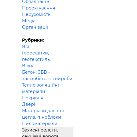
Обладнання
Будівел
Проектування
Нерухомість
Медіа
Організації
Рубрики:
Всі
Георешітки,
геотекстиль
Вікна
Бетон, ЗБВ -
залізобетонні вироби
Теплоізоляційні
матеріали
Покрівля
Двері
Матеріали для стін -
цегла, піноблоки
Пиломатеріали
Захисні ролети,
секційні ворота