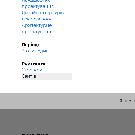
Ландшафтне
проектування
Дизайн інтер`єрів,
декорування
Архітектурне
проектування
Період:
За сьогодні
Рейтинги:
Сторінок
Сайтів
Якщо по