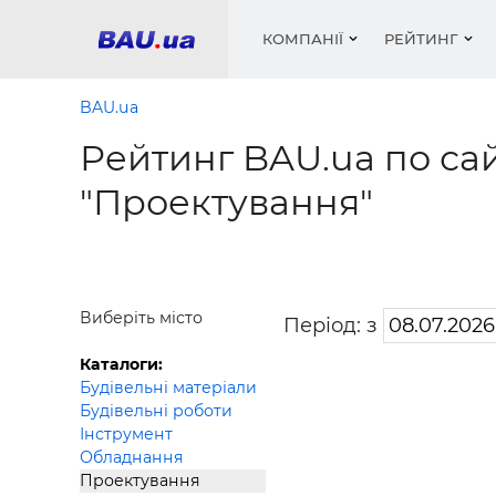
КОМПАНІЇ
РЕЙТИНГ
BAU.ua
Рейтинг BAU.ua по сай
Вікна
Будівел
Сантехн
Труби, 
Вистав
"Проектування"
Матеріа
Інстру
Електр
Сипучі м
Катало
пінобл
цемент .
Проект
Меблі
Оголо
Фарби, 
Покрів
Медіа
Опален
Рейтинг
Теплоіз
Виберіть місто
Період: з
Кондиц
Фарби, 
Каталоги:
Оздобл
Будівел
Будівельні матеріали
Будівельні роботи
Вікна і
Інструмент
Будівел
Обладнання
Проектування