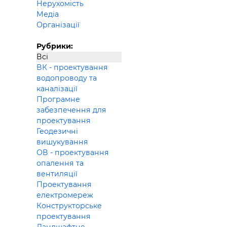
Нерухомість
Будівел
Медіа
Організації
Рубрики:
Всі
ВК - проектування
водопроводу та
каналізації
Програмне
забезпечення для
проектування
Геодезичні
вишукування
ОВ - проектування
опалення та
вентиляції
Проектування
електромереж
Конструкторське
проектування