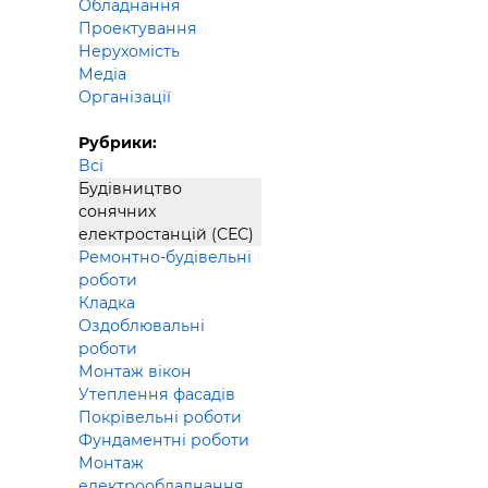
Обладнання
Будівел
Проектування
Нерухомість
Медіа
Організації
Рубрики:
Всі
Будівництво
сонячних
електростанцій (СЕС)
Ремонтно-будівельні
роботи
Кладка
Оздоблювальні
роботи
Монтаж вікон
Утеплення фасадів
Покрівельні роботи
Фундаментні роботи
Монтаж
електрообладнання,