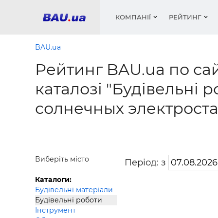
КОМПАНІЇ
РЕЙТИНГ
BAU.ua
Рейтинг BAU.ua по сай
Вікна
Будівел
Сантехн
Труби, 
Вистав
каталозі "Будівельні 
Матеріа
Інстру
Електр
Сипучі м
Катало
солнечных электроста
пінобл
цемент .
Проект
Меблі
Оголо
Фарби, 
Покрів
Медіа
Опален
Рейтинг
Теплоіз
Кондиц
Фарби, 
Виберіть місто
Період: з
Оздобл
Будівел
Каталоги:
Вікна і
Будівельні матеріали
Будівельні роботи
Будівел
Інструмент