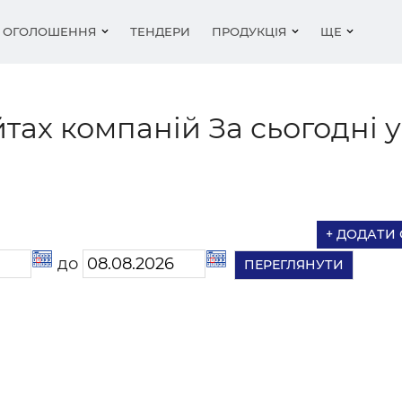
ОГОЛОШЕННЯ
ТЕНДЕРИ
ПРОДУКЦІЯ
ЩЕ
тах компаній За сьогодні у
ьні матеріали
іка
фітинги та арматура
ки
Покрівля
Будівельні роботи
Водопостачання і кан
Метал та вироби з м
Відео та подкасти
ли для стін - цегла,
мент
ика
атеріали, гравій, пісок,
ги компаній
Метал та вироби з м
Обладнання
Різне
Двері
Новини
оки
..
ування
шення
Нерухомість
Метал, вироби з мет
Рейтинги
емалі, лаки
ля
Вікна
+ ДОДАТИ
ня
и сайтів
Організації
Робота в будівництві
Статті
оляційні матеріали
Вакансії
Пиломатеріали
до
іонери, вентиляція
емалі, лаки
Покрівля, матеріали
Оздоблювальні мате
ювальні матеріали
ьна хімія
Двері, ворота
Матеріали для стін - 
піноблоки
 фасади
Пиломатеріали, лісо
ьна хімія
Цегла, цемент, бетон
тощо