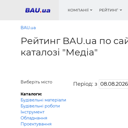
КОМПАНІЇ
РЕЙТИНГ
BAU.ua
Рейтинг BAU.ua по сай
Вікна
Будівел
Сантехн
Труби, 
Вистав
каталозі "Медіа"
Матеріа
Інстру
Електр
Сипучі м
Катало
пінобл
цемент .
Проект
Меблі
Оголо
Фарби, 
Покрів
Медіа
Опален
Рейтинг
Теплоіз
Виберіть місто
Період: з
Кондиц
Фарби, 
Каталоги:
Оздобл
Будівел
Будівельні матеріали
Будівельні роботи
Вікна і
Інструмент
Будівел
Обладнання
Проектування