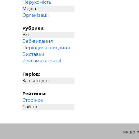
Нерухомість
Будівел
Медіа
Організації
Рубрики:
Всі
Веб-видання
Періодичні видання
Виставки
Рекламні агенції
Період:
За сьогодні
Рейтинги:
Сторінок
Сайтів
Якщо по