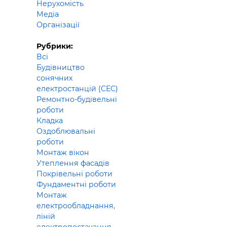
Нерухомість
Будівел
Медіа
Організації
Рубрики:
Всі
Будівництво
сонячних
електростанцій (СЕС)
Ремонтно-будівельні
роботи
Кладка
Оздоблювальні
роботи
Монтаж вікон
Утеплення фасадів
Покрівельні роботи
Фундаментні роботи
Монтаж
електрообладнання,
ліній