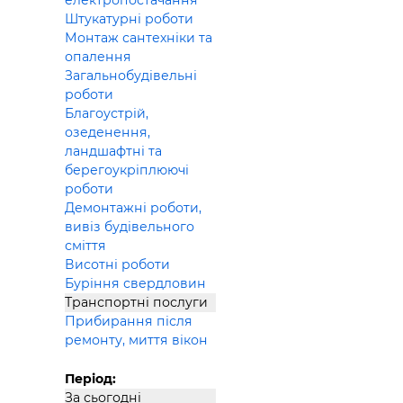
електропостачання
Штукатурні роботи
Монтаж сантехніки та
опалення
Загальнобудівельні
роботи
Благоустрій,
озеденення,
ландшафтні та
берегоукріплюючі
роботи
Демонтажні роботи,
вивіз будівельного
сміття
Висотні роботи
Буріння свердловин
Транспортні послуги
Прибирання після
ремонту, миття вікон
Період:
За сьогодні