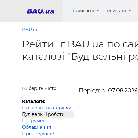
КОМПАНІЇ
РЕЙТИНГ
BAU.ua
Рейтинг BAU.ua по сай
Вікна
Будівел
Сантехн
Труби, 
Вистав
каталозі "Будівельні 
Матеріа
Інстру
Електр
Сипучі м
Катало
пінобл
цемент .
Проект
Меблі
Оголо
Фарби, 
Покрів
Медіа
Опален
Рейтинг
Теплоіз
Виберіть місто
Період: з
Кондиц
Фарби, 
Каталоги:
Оздобл
Будівел
Будівельні матеріали
Будівельні роботи
Вікна і
Інструмент
Будівел
Обладнання
Проектування