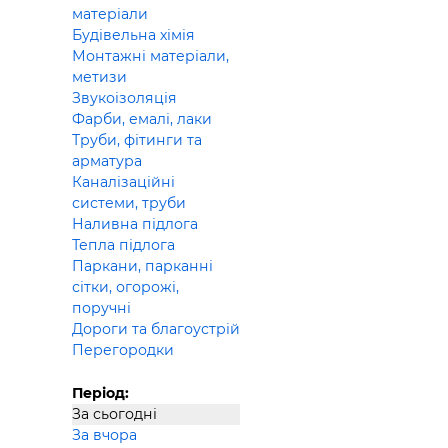
матеріали
Будівельна хімія
Монтажні матеріали,
метизи
Звукоізоляція
Фарби, емалі, лаки
Труби, фітинги та
арматура
Каналізаційні
системи, труби
Наливна підлога
Тепла підлога
Паркани, парканні
сітки, огорожі,
поручні
Дороги та благоустрій
Перегородки
Період:
За сьогодні
За вчора