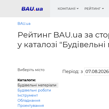
КОМПАНІЇ
РЕЙТИНГ
BAU.ua
Рейтинг BAU.ua за сто
Вікна
Будівел
Сантехн
Труби, 
Вистав
у каталозі "Будівельні
Матеріа
Інстру
Електр
Сипучі м
Катало
пінобл
цемент .
Проект
Меблі
Оголо
Фарби, 
Покрів
Медіа
Опален
Рейтинг
Теплоіз
Виберіть місто
Період: з
Кондиц
Фарби, 
Каталоги:
Оздобл
Будівел
Будівельні матеріали
Будівельні роботи
Вікна і
Інструмент
Будівел
Обладнання
Проектування