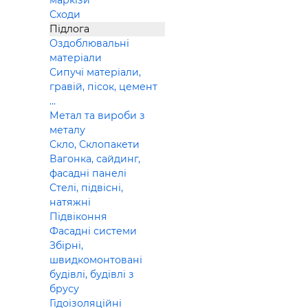
маркізи
Сходи
Підлога
Оздоблювальні
матеріали
Сипучі матеріали,
гравій, пісок, цемент
...
Метал та вироби з
металу
Скло, Склопакети
Вагонка, сайдинг,
фасадні панелі
Стелі, підвісні,
натяжні
Підвіконня
Фасадні системи
Збірні,
швидкомонтовані
будівлі, будівлі з
брусу
Гідоізоляційні