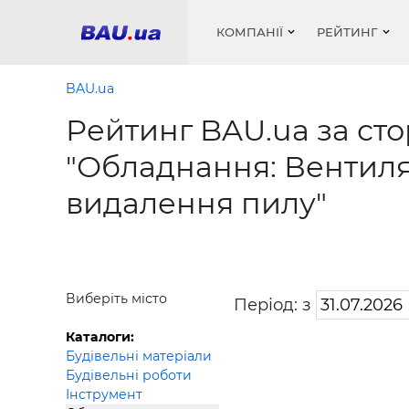
КОМПАНІЇ
РЕЙТИНГ
BAU.ua
Рейтинг BAU.ua за сто
Вікна
Будівел
Сантехн
Труби, 
Вистав
"Обладнання: Вентиля
Матеріа
Інстру
Електр
Сипучі м
Катало
видалення пилу"
пінобл
цемент .
Проект
Меблі
Оголо
Фарби, 
Покрів
Медіа
Опален
Рейтинг
Теплоіз
Кондиц
Фарби, 
Виберіть місто
Період: з
Оздобл
Будівел
Каталоги:
Вікна і
Будівельні матеріали
Будівельні роботи
Будівел
Інструмент