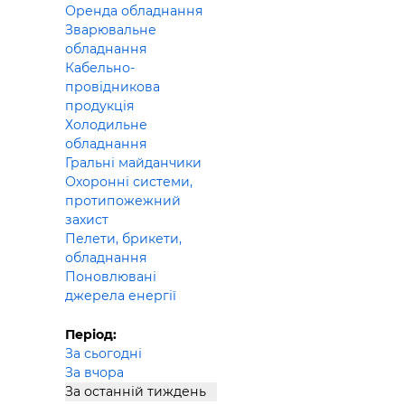
Оренда обладнання
Зварювальне
обладнання
Кабельно-
провідникова
продукція
Холодильне
обладнання
Гральні майданчики
Охоронні системи,
протипожежний
захист
Пелети, брикети,
обладнання
Поновлювані
джерела енергії
Період:
За сьогодні
За вчора
За останній тиждень