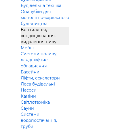
Будівельна техніка
Опалубки для
монолітно-каркасного
будівництва
Вентиляція,
кондиціювання,
видалення пилу
Меблі
Системи поливу,
ландшафтне
обладнання
Басейни
Ліфти, ескалатори
Леса будівельні
Насоси
Каміни
Світлотехніка
Сауни
Системи
водопостачання,
труби