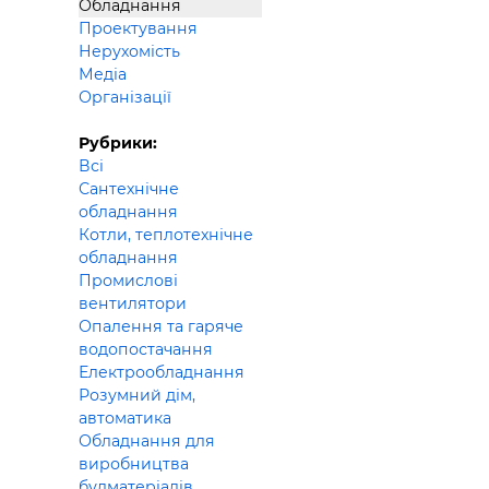
Обладнання
Будівел
Проектування
Нерухомість
Медіа
Організації
Рубрики:
Всі
Сантехнічне
обладнання
Котли, теплотехнічне
обладнання
Промислові
вентилятори
Опалення та гаряче
водопостачання
Електрообладнання
Розумний дім,
автоматика
Обладнання для
виробництва
будматеріалів