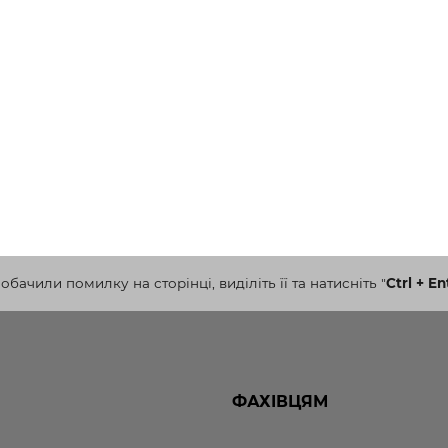
бачили помилку на сторінці, виділіть її та натисніть
"
Ctrl + En
ФАХІВЦЯМ