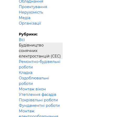
Обладнання
Будівел
Проектування
Нерухомість
Медіа
Організації
Рубрики:
Всі
Будівництво
сонячних
електростанцій (СЕС)
Ремонтно-будівельні
роботи
Кладка
Оздоблювальні
роботи
Монтаж вікон
Утеплення фасадів
Покрівельні роботи
Фундаментні роботи
Монтаж
електрообладнання,