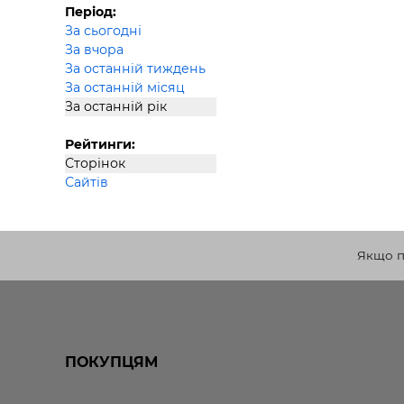
Період:
За сьогодні
За вчора
За останній тиждень
За останній місяц
За останній рік
Рейтинги:
Сторінок
Сайтів
Якщо по
ПОКУПЦЯМ