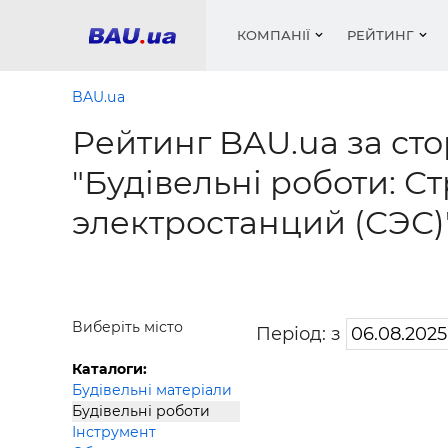
КОМПАНІЇ
РЕЙТИНГ
BAU.ua
Рейтинг BAU.ua за сто
Вікна
Будівел
Сантехн
Труби, 
Вистав
"Будівельні роботи: С
Матеріа
Інстру
Електр
Сипучі м
Катало
электростанций (СЭС)
пінобл
цемент .
Проект
Меблі
Оголо
Фарби, 
Покрів
Медіа
Опален
Рейтинг
Теплоіз
Кондиц
Фарби, 
Виберіть місто
Період: з
Оздобл
Будівел
Каталоги:
Вікна і
Будівельні матеріали
Будівельні роботи
Будівел
Інструмент