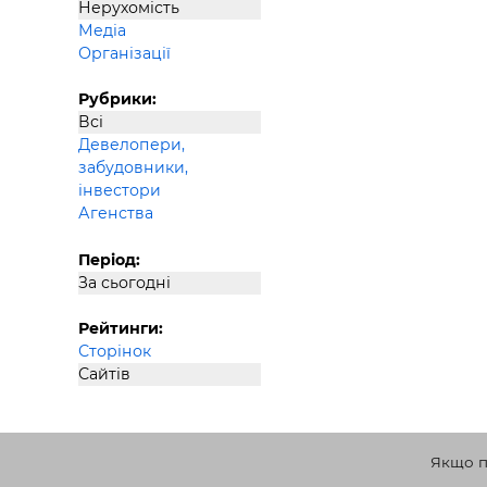
Нерухомість
Будівел
Медіа
Організації
Рубрики:
Всі
Девелопери,
забудовники,
інвестори
Агенства
Період:
За сьогодні
Рейтинги:
Сторінок
Сайтів
Якщо по