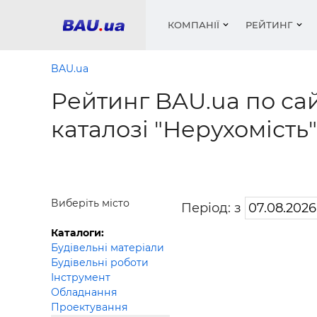
КОМПАНІЇ
РЕЙТИНГ
BAU.ua
Рейтинг BAU.ua по сай
Вікна
Будівел
Сантехн
Труби, 
Вистав
каталозі "Нерухомість"
Матеріа
Інстру
Електр
Сипучі м
Катало
пінобл
цемент .
Проект
Меблі
Оголо
Фарби, 
Покрів
Медіа
Опален
Рейтинг
Теплоіз
Виберіть місто
Період: з
Кондиц
Фарби, 
Каталоги:
Оздобл
Будівел
Будівельні матеріали
Будівельні роботи
Вікна і
Інструмент
Будівел
Обладнання
Проектування