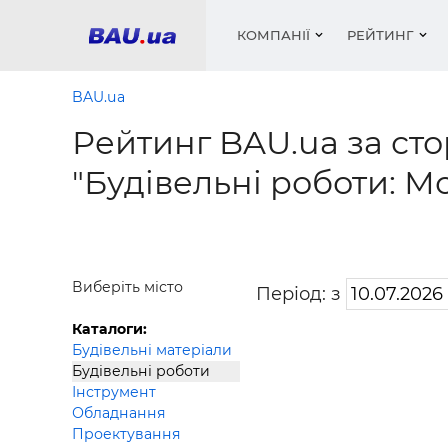
КОМПАНІЇ
РЕЙТИНГ
BAU.ua
Рейтинг BAU.ua за сто
Вікна
Будівел
Сантехн
Труби, 
Вистав
"Будівельні роботи: М
Матеріа
Інстру
Електр
Сипучі м
Катало
пінобл
цемент .
Проект
Меблі
Оголо
Фарби, 
Покрів
Медіа
Опален
Рейтинг
Вікна
Виберіть місто
Період: з
Кондиц
Фарби, 
Каталоги:
Оздобл
Будівел
Будівельні матеріали
Будівельні роботи
Вікна і
Інструмент
Будівел
Обладнання
Проектування