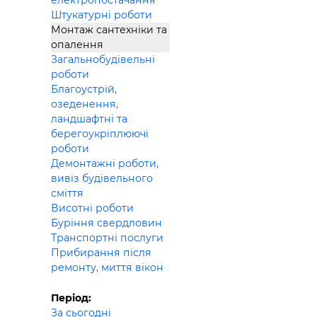
електропостачання
Штукатурні роботи
Монтаж сантехніки та
опалення
Загальнобудівельні
роботи
Благоустрій,
озеденення,
ландшафтні та
берегоукріплюючі
роботи
Демонтажні роботи,
вивіз будівельного
сміття
Висотні роботи
Буріння свердловин
Транспортні послуги
Прибирання після
ремонту, миття вікон
Період:
За сьогодні