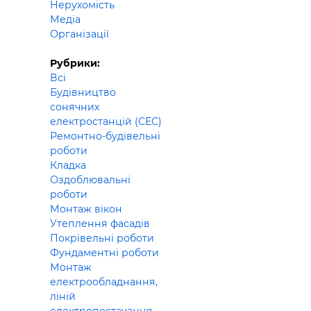
Нерухомість
Будівел
Медіа
Організації
Рубрики:
Всі
Будівництво
сонячних
електростанцій (СЕС)
Ремонтно-будівельні
роботи
Кладка
Оздоблювальні
роботи
Монтаж вікон
Утеплення фасадів
Покрівельні роботи
Фундаментні роботи
Монтаж
електрообладнання,
ліній