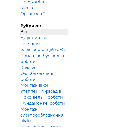
Нерухомість
Будівел
Медіа
Організації
Рубрики:
Всі
Будівництво
сонячних
електростанцій (СЕС)
Ремонтно-будівельні
роботи
Кладка
Оздоблювальні
роботи
Монтаж вікон
Утеплення фасадів
Покрівельні роботи
Фундаментні роботи
Монтаж
електрообладнання,
ліній