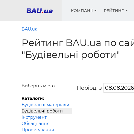
КОМПАНІЇ
РЕЙТИНГ
BAU.ua
Рейтинг BAU.ua по сай
Вікна
Будівел
Сантехн
Труби, 
Вистав
"Будівельні роботи"
Матеріа
Інстру
Електр
Сипучі м
Катало
пінобл
цемент .
Проект
Меблі
Оголо
Фарби, 
Покрів
Медіа
Опален
Рейтинг
Вікна
Виберіть місто
Період: з
Кондиц
Фарби, 
Каталоги:
Оздобл
Будівел
Будівельні матеріали
Будівельні роботи
Вікна і
Інструмент
Будівел
Обладнання
Проектування