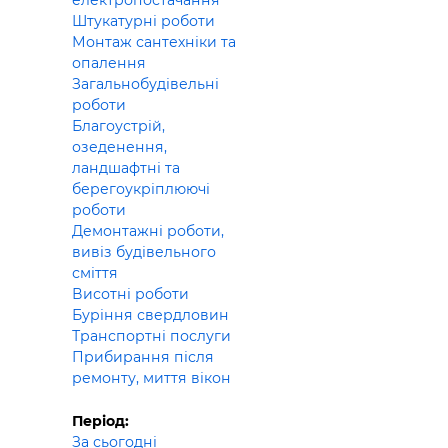
електропостачання
Штукатурні роботи
Монтаж сантехніки та
опалення
Загальнобудівельні
роботи
Благоустрій,
озеденення,
ландшафтні та
берегоукріплюючі
роботи
Демонтажні роботи,
вивіз будівельного
сміття
Висотні роботи
Буріння свердловин
Транспортні послуги
Прибирання після
ремонту, миття вікон
Період:
За сьогодні